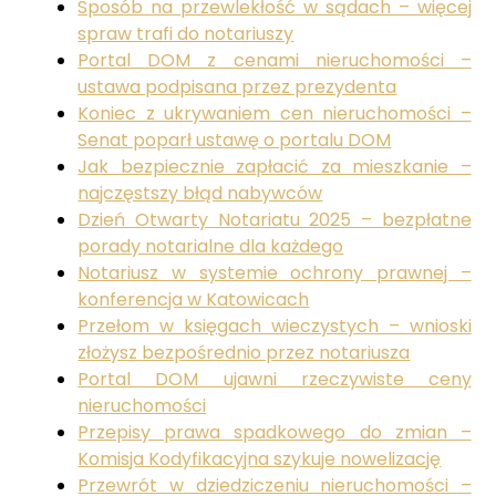
Sposób na przewlekłość w sądach – więcej
spraw trafi do notariuszy
Portal DOM z cenami nieruchomości –
ustawa podpisana przez prezydenta
Koniec z ukrywaniem cen nieruchomości –
Senat poparł ustawę o portalu DOM
Jak bezpiecznie zapłacić za mieszkanie –
najczęstszy błąd nabywców
Dzień Otwarty Notariatu 2025 – bezpłatne
porady notarialne dla każdego
Notariusz w systemie ochrony prawnej –
konferencja w Katowicach
Przełom w księgach wieczystych – wnioski
złożysz bezpośrednio przez notariusza
Portal DOM ujawni rzeczywiste ceny
nieruchomości
Przepisy prawa spadkowego do zmian –
Komisja Kodyfikacyjna szykuje nowelizację
Przewrót w dziedziczeniu nieruchomości –