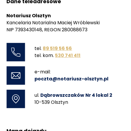
Dane teleadresowe
Notariusz Olsztyn
Kancelaria Notarialna Maciej Wróblewski
NIP 7393430148, REGON 280088673
tel.
89 519 56 56
tel. kom.
530 741 411
e-mail:
poczta@notariusz-olsztyn.pl
ul.
Dąbrowszczaków
Nr 4 lokal 2
10-539 Olsztyn
Mapa dojazdu