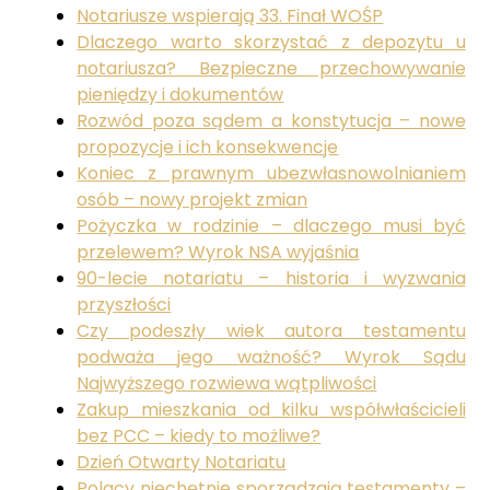
Notariusze wspierają 33. Finał WOŚP
Dlaczego warto skorzystać z depozytu u
notariusza? Bezpieczne przechowywanie
pieniędzy i dokumentów
Rozwód poza sądem a konstytucja – nowe
propozycje i ich konsekwencje
Koniec z prawnym ubezwłasnowolnianiem
osób – nowy projekt zmian
Pożyczka w rodzinie – dlaczego musi być
przelewem? Wyrok NSA wyjaśnia
90-lecie notariatu – historia i wyzwania
przyszłości
Czy podeszły wiek autora testamentu
podważa jego ważność? Wyrok Sądu
Najwyższego rozwiewa wątpliwości
Zakup mieszkania od kilku współwłaścicieli
bez PCC – kiedy to możliwe?
Dzień Otwarty Notariatu
Polacy niechętnie sporządzają testamenty –