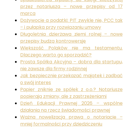
przez notariusza – nowe przepisy od 17
marca
Dożywocie a podatki: PIT zwykle nie, PCC tak
– i pułapka przy rozwiązaniu umowy
Długoletnia dzierżawa ziemi rolnej – nowe
przepisy budzą kontrowersje
Większość Polaków nie ma testamentu.
Dlaczego warto go sporządzić?
Prosta Spółka Akcyjna – dobra dla startupu,
nie zawsze dla firmy rodzinnej
Jak bezpiecznie przekazać majątek i zadbać
o swój interes
Papier zniknie ze spółek z o.o.? Notariusze
popierają zmiany, ale z zastrzeżeniami
Dzień Edukacji Prawnej 2026 – wspólne
działania na rzecz świadomości prawnej
Ważna nowelizacja prawa o notariacie –
mniej formalności przy dziedziczeniu