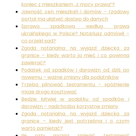
koniec z mieszkaniem „z mocy prawa”?
Jawność cen mieszkań i domów – rządowy
portal ma ułatwić dostęp do danych
Sprawa spadkowa według prawa
ukraińskiego w Polsce? Notariusz odmówił –
co orzekł sąd?
Zgoda notarialna na wyjazd dziecka za
granicę – kiedy warto ją mieć i co powinna
zawierać?
Podatek od spadków i darowizn od dziś po
nowemu – ważne zmiany dla podatników
Trzeba pilnować testamentu – spóźnienie
może drogo kosztować
Będzie łatwiej w podatku od spadków i
darowizn – nadchodzą korzystne zmiany
Zgoda notarialna na wyjazd dziecka za
granicę – kiedy jest potrzebna i o czym
warto pamiętać?
Ile razy można zmienić testament