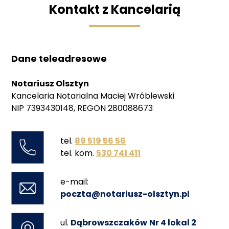
Kontakt z Kancelarią
Dane teleadresowe
Notariusz Olsztyn
Kancelaria Notarialna Maciej Wróblewski
NIP 7393430148, REGON 280088673
tel.
89 519 56 56
tel. kom.
530 741 411
e-mail:
poczta@notariusz-olsztyn.pl
ul.
Dąbrowszczaków
Nr 4 lokal 2