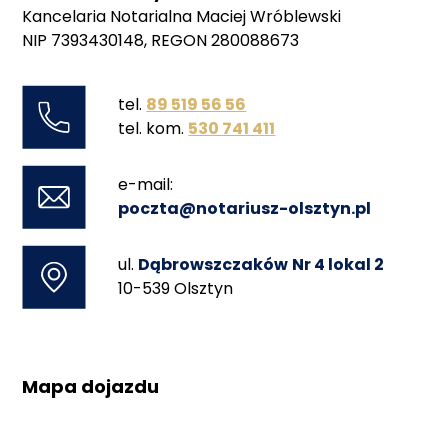
Kancelaria Notarialna Maciej Wróblewski
NIP 7393430148, REGON 280088673
tel.
89 519 56 56
tel. kom.
530 741 411
e-mail:
poczta@notariusz-olsztyn.pl
ul.
Dąbrowszczaków
Nr 4 lokal 2
10-539 Olsztyn
Mapa dojazdu