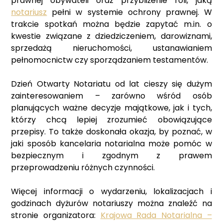
prawnej obywateli oraz przybliżenie roli, jaką
notariusz
pełni w systemie ochrony prawnej. W
trakcie spotkań można będzie zapytać m.in. o
kwestie związane z dziedziczeniem, darowiznami,
sprzedażą nieruchomości, ustanawianiem
pełnomocnictw czy sporządzaniem testamentów.
Dzień Otwarty Notariatu od lat cieszy się dużym
zainteresowaniem – zarówno wśród osób
planujących ważne decyzje majątkowe, jak i tych,
którzy chcą lepiej zrozumieć obowiązujące
przepisy. To także doskonała okazja, by poznać, w
jaki sposób kancelaria notarialna może pomóc w
bezpiecznym i zgodnym z prawem
przeprowadzeniu różnych czynności.
Więcej informacji o wydarzeniu, lokalizacjach i
godzinach dyżurów notariuszy można znaleźć na
stronie organizatora:
Krajowa Rada Notarialna –